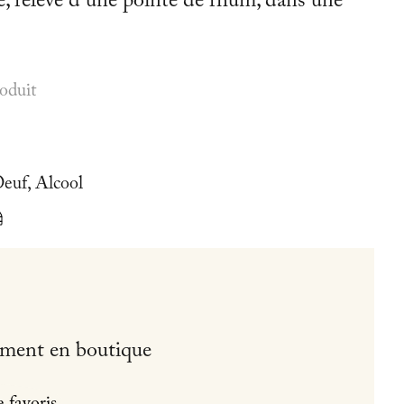
é, relevé d’une pointe de rhum, dans une
roduit
Oeuf, Alcool
ement en boutique