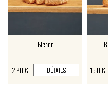
Bichon
B
2,80 €
1,50 €
DÉTAILS