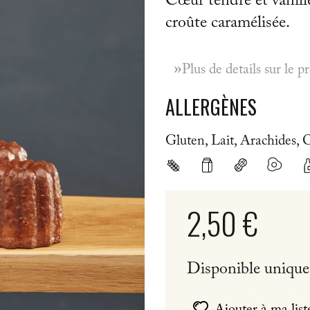
Cœur tendre et vanill
croûte caramélisée.
»
Plus de details sur le p
ALLERGÈNES
Gluten, Lait, Arachides, 
2,50 €
Disponible uniqu