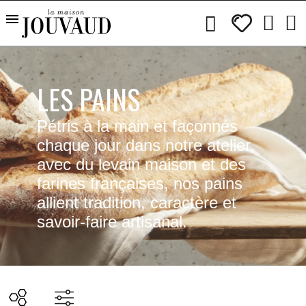
LES PAINS
Pétris à la main et façonnés
chaque jour dans notre atelier,
avec du levain maison et des
farines françaises, nos pains
allient tradition, caractère et
savoir-faire artisanal.