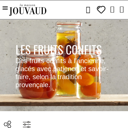
LES FRUITS CONFITS
Des fruits confits à l’ancienne,
glacés avec patience et savoir-
faire, selon la tradition
provençale.