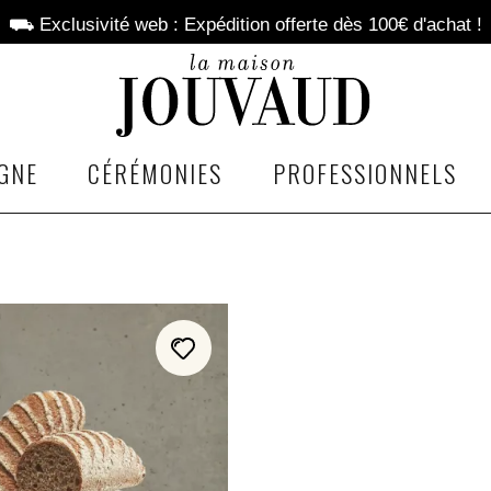
⛟ Exclusivité web : Expédition offerte dès 100€ d'achat !
GNE
CÉRÉMONIES
PROFESSIONNELS