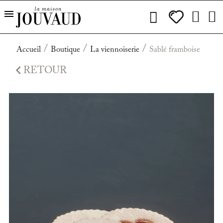
Accueil
Boutique
La viennoiserie
Sablé framboise

RETOUR