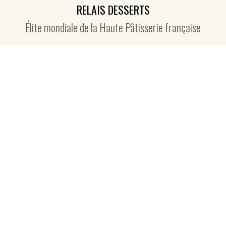
RELAIS DESSERTS
Élite mondiale de la Haute Pâtisserie française
PAIEMENT SECURISE
Visa, Amex, Mastercard, Paypal
LIVRAISON