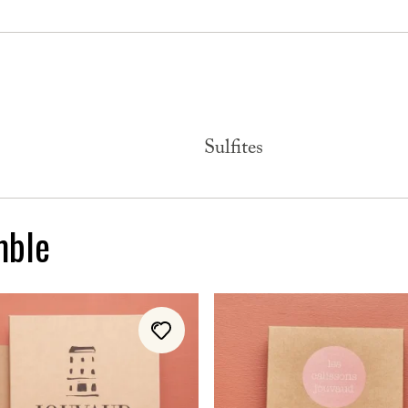
Sulfites
mble