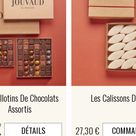
llotins De Chocolats
Les Calissons D
Assortis
e
27,30 €
DÉTAILS
COMMA