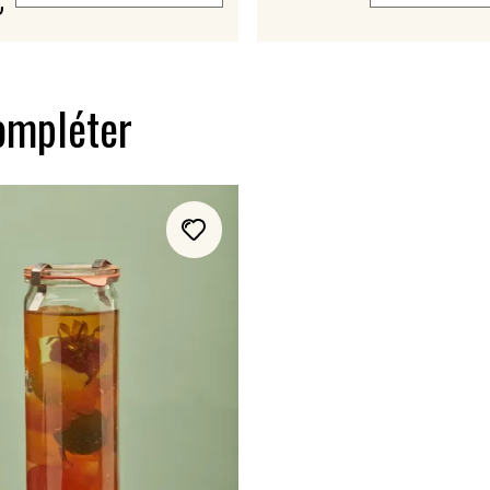
€
ompléter