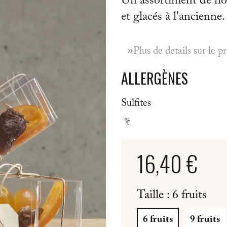
Un assortiment de nos 
et glacés à l'ancienne.
»
Plus de details sur le p
ALLERGÈNES
Sulfites
16,40 €
Taille : 6 fruits
6 fruits
9 fruits