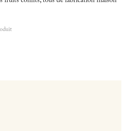
fruits confits, tous de fabrication maison
roduit