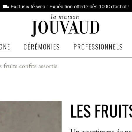
⛟ Exclusivité web : Expédition offerte dès 100€ d'achat !
GNE
CÉRÉMONIES
PROFESSIONNELS
 fruits confits assortis
LES FRUIT